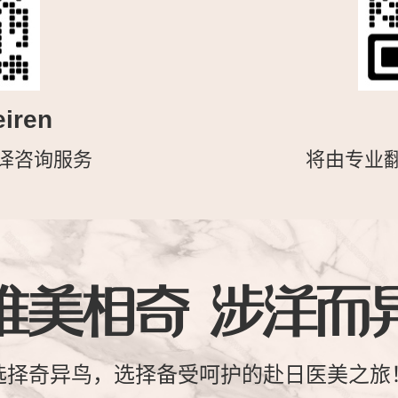
iren
译咨询服务
将由专业
唯美相奇 涉洋而
选择奇异鸟，选择备受呵护的赴日医美之旅